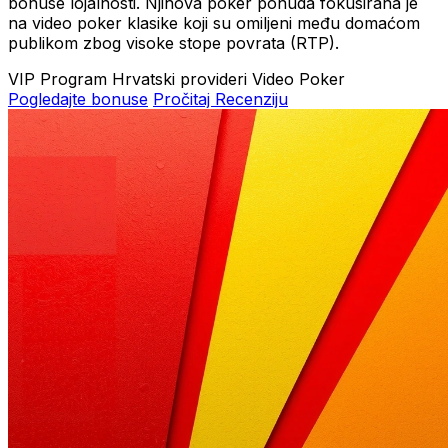
bonuse lojalnosti. Njihova poker ponuda fokusirana je
na video poker klasike koji su omiljeni među domaćom
publikom zbog visoke stope povrata (RTP).
VIP Program
Hrvatski provideri
Video Poker
Pogledajte bonuse
Pročitaj Recenziju