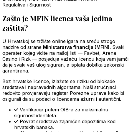
Regulativa i Sigurnost
Zašto je MFIN licenca vaša jedina
zaštita?
U Hrvatskoj se tržište online igara na sreću strogo
nadzire od strane
Ministarstva financija (MFIN)
. Svaki
operater kojeg vidite na našoj listi — Favbet, Arena
Casino i Rizk — posjeduje važeću licencu koja vam jamči
da je svaki vaš ulog siguran, a isplata dobitka zakonski
garantirana.
Bez hrvatske licence, izlažete se riziku od blokade
sredstava i nepravednih algoritama. Naši stručnjaci
redovito provjeravaju registar Porezne uprave kako bi
osigurali da su podaci o licencama ažurni i autentični.
Verifikacija putem OIB-a za maksimalnu
sigurnost identiteta.
Povrat sredstava zajamčen depozitima kod
hrvatskih banaka.