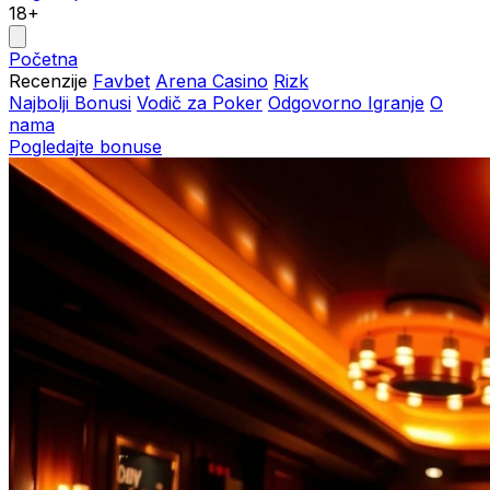
18+
Početna
Recenzije
Favbet
Arena Casino
Rizk
Najbolji Bonusi
Vodič za Poker
Odgovorno Igranje
O
nama
Pogledajte bonuse