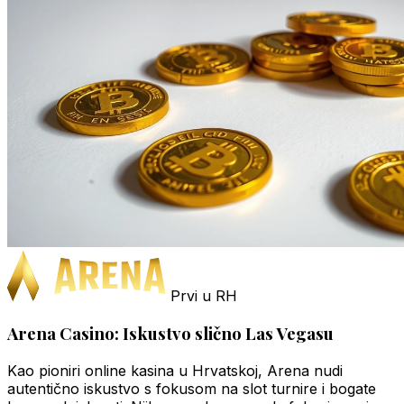
Prvi u RH
Arena Casino: Iskustvo slično Las Vegasu
Kao pioniri online kasina u Hrvatskoj, Arena nudi
autentično iskustvo s fokusom na slot turnire i bogate