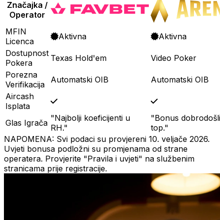
Značajka /
Operator
MFIN
Aktivna
Aktivna
Licenca
Dostupnost
Texas Hold'em
Video Poker
Pokera
Porezna
Automatski OIB
Automatski OIB
Verifikacija
Aircash
Isplata
"Najbolji koeficijenti u
"Bonus dobrodošli
Glas Igrača
RH."
top."
NAPOMENA: Svi podaci su provjereni 10. veljače 2026.
Uvjeti bonusa podložni su promjenama od strane
operatera. Provjerite "Pravila i uvjeti" na službenim
stranicama prije registracije.