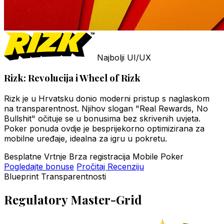
Najbolji UI/UX
Rizk: Revolucija i Wheel of Rizk
Rizk je u Hrvatsku donio moderni pristup s naglaskom
na transparentnost. Njihov slogan "Real Rewards, No
Bullshit" očituje se u bonusima bez skrivenih uvjeta.
Poker ponuda ovdje je besprijekorno optimizirana za
mobilne uređaje, idealna za igru u pokretu.
Besplatne Vrtnje
Brza registracija
Mobile Poker
Pogledajte bonuse
Pročitaj Recenziju
Blueprint Transparentnosti
Regulatory Master-Grid