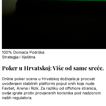
100%
Domaća Podrška
Strategija i Vještina
Poker u Hrvatskoj: Više od same sreće.
Online poker scena u Hrvatskoj doživjela je procvat
uvođenjem stabilnih platformi poput onih koje nude
Favbet, Arena i Rizk. Za razliku od offshore stranica,
ovdje igrate protiv provjerenih korisnika pod nadzorom
naših regulatora.