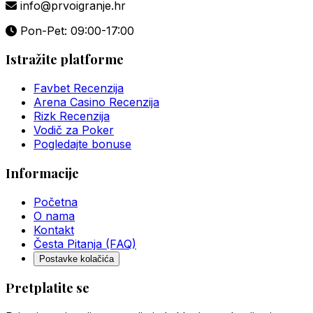
info@prvoigranje.hr
Pon-Pet: 09:00-17:00
Istražite platforme
Favbet Recenzija
Arena Casino Recenzija
Rizk Recenzija
Vodič za Poker
Pogledajte bonuse
Informacije
Početna
O nama
Kontakt
Česta Pitanja (FAQ)
Postavke kolačića
Pretplatite se