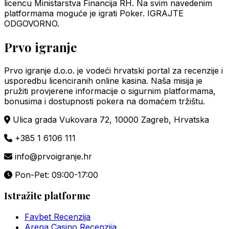
licencu Ministarstva Financija RH. Na svim navedenim
platformama moguće je igrati Poker. IGRAJTE
ODGOVORNO.
Prvo igranje
Prvo igranje d.o.o. je vodeći hrvatski portal za recenzije i
usporedbu licenciranih online kasina. Naša misija je
pružiti provjerene informacije o sigurnim platformama,
bonusima i dostupnosti pokera na domaćem tržištu.
Ulica grada Vukovara 72, 10000 Zagreb, Hrvatska
+385 1 6106 111
info@prvoigranje.hr
Pon-Pet: 09:00-17:00
Istražite platforme
Favbet Recenzija
Arena Casino Recenzija