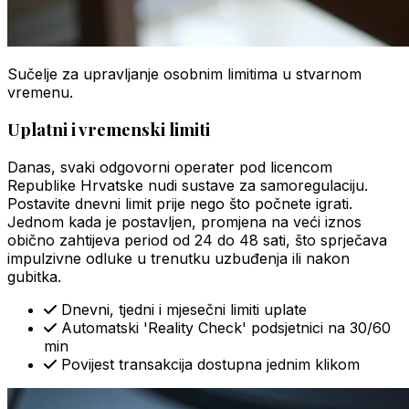
Sučelje za upravljanje osobnim limitima u stvarnom
vremenu.
Uplatni i vremenski limiti
Danas, svaki odgovorni operater pod licencom
Republike Hrvatske nudi sustave za samoregulaciju.
Postavite dnevni limit prije nego što počnete igrati.
Jednom kada je postavljen, promjena na veći iznos
obično zahtijeva period od 24 do 48 sati, što sprječava
impulzivne odluke u trenutku uzbuđenja ili nakon
gubitka.
Dnevni, tjedni i mjesečni limiti uplate
Automatski 'Reality Check' podsjetnici na 30/60
min
Povijest transakcija dostupna jednim klikom