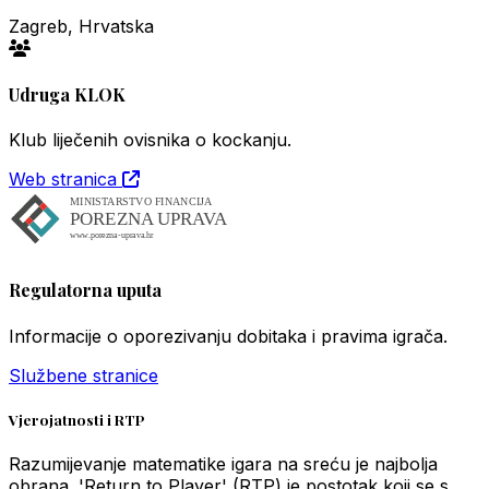
Zagreb, Hrvatska
Udruga KLOK
Klub liječenih ovisnika o kockanju.
Web stranica
Regulatorna uputa
Informacije o oporezivanju dobitaka i pravima igrača.
Službene stranice
Vjerojatnosti i RTP
Razumijevanje matematike igara na sreću je najbolja
obrana. 'Return to Player' (RTP) je postotak koji se s