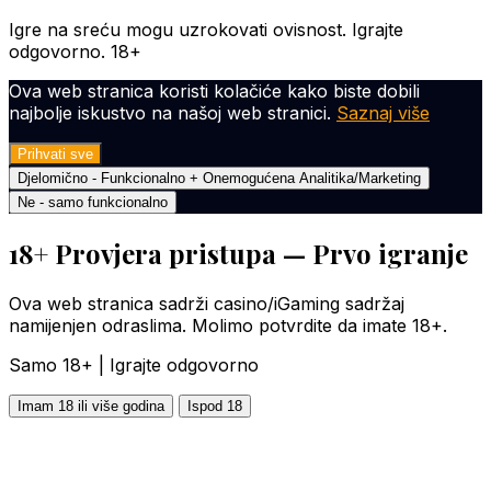
Igre na sreću mogu uzrokovati ovisnost. Igrajte
odgovorno. 18+
Ova web stranica koristi kolačiće kako biste dobili
najbolje iskustvo na našoj web stranici.
Saznaj više
Prihvati sve
Djelomično - Funkcionalno + Onemogućena Analitika/Marketing
Ne - samo funkcionalno
18+ Provjera pristupa — Prvo igranje
Ova web stranica sadrži casino/iGaming sadržaj
namijenjen odraslima. Molimo potvrdite da imate 18+.
Samo 18+ | Igrajte odgovorno
Imam 18 ili više godina
Ispod 18