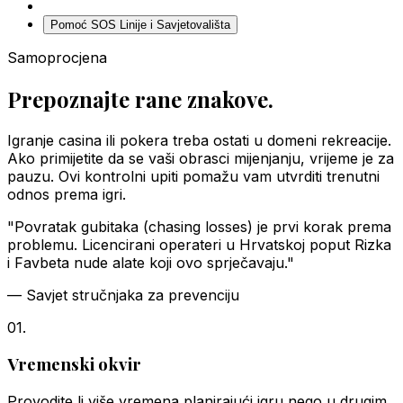
Pomoć
SOS Linije i Savjetovališta
Samoprocjena
Prepoznajte rane znakove.
Igranje casina ili pokera treba ostati u domeni rekreacije.
Ako primijetite da se vaši obrasci mijenjanju, vrijeme je za
pauzu. Ovi kontrolni upiti pomažu vam utvrditi trenutni
odnos prema igri.
"Povratak gubitaka (chasing losses) je prvi korak prema
problemu. Licencirani operateri u Hrvatskoj poput Rizka
i Favbeta nude alate koji ovo sprječavaju."
— Savjet stručnjaka za prevenciju
01.
Vremenski okvir
Provodite li više vremena planirajući igru nego u drugim