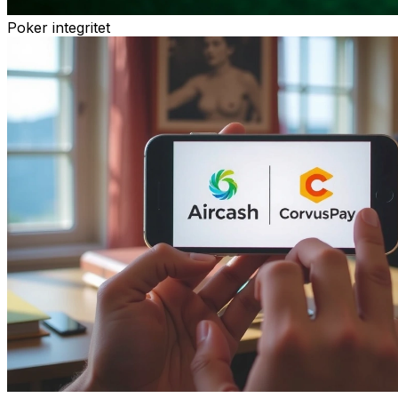
Poker integritet