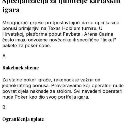
Specijalizacija za ljubitelje kartaških
igara
Mnogi igrači griješe pretpostavljajući da su opći kasino
bonusi primjenjivi na Texas Hold'em turnire. U
Hrvatskoj, platforme poput Favbeta i Arena Casina
često imaju odvojene novčanike ili specifične "ticket"
pakete za poker sobe.
A
Rakeback sheme
Za stalne poker igrače, rakeback je važniji od
jednokratnog bonusa. Provjeravamo koji operateri nude
povrat dijela naknade za stolom. Svi navedeni operateri
nude Poker kao dio svog portfelja igara.
B
Ograničenja uplate