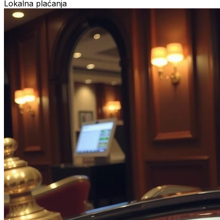
Lokalna plaćanja