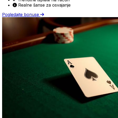
Realne šanse za osvajanje
Pogledajte bonuse