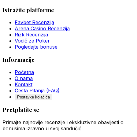
Istražite platforme
Favbet Recenzija
Arena Casino Recenzija
Rizk Recenzija
Vodič za Poker
Pogledajte bonuse
Informacije
Početna
O nama
Kontakt
Česta Pitanja (FAQ)
Postavke kolačića
Pretplatite se
Primajte najnovije recenzije i ekskluzivne obavijesti o
bonusima izravno u svoj sandučić.