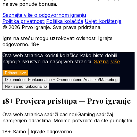
na sve ponude bonusa.
Saznajte više o odgovornom igranju
Politika privatnosti
Politika kolačića
Uvjeti korištenja
© 2026
Prvo igranje
. Sva prava pridržana.
Igre na sreću mogu uzrokovati ovisnost. Igrajte
odgovorno. 18+
Ova web stranica koristi kolačiće kako biste dobili
najbolje iskustvo na našoj web stranici.
Saznaj više
Prihvati sve
Djelomično - Funkcionalno + Onemogućeno Analitika/Marketing
Ne - samo funkcionalno
18+ Provjera pristupa — Prvo igranje
Ova web stranica sadrži casino/iGaming sadržaj
namijenjen odraslima. Molimo potvrdite da ste punoljetni.
18+ Samo | Igrajte odgovorno