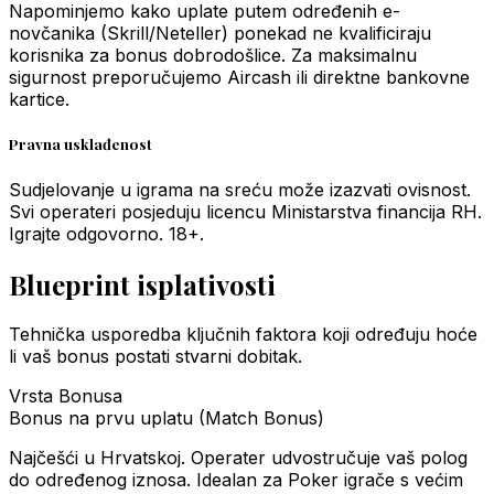
Napominjemo kako uplate putem određenih e-
novčanika (Skrill/Neteller) ponekad ne kvalificiraju
korisnika za bonus dobrodošlice. Za maksimalnu
sigurnost preporučujemo Aircash ili direktne bankovne
kartice.
Pravna usklađenost
Sudjelovanje u igrama na sreću može izazvati ovisnost.
Svi operateri posjeduju licencu Ministarstva financija RH.
Igrajte odgovorno. 18+.
Blueprint isplativosti
Tehnička usporedba ključnih faktora koji određuju hoće
li vaš bonus postati stvarni dobitak.
Vrsta Bonusa
Bonus na prvu uplatu (Match Bonus)
Najčešći u Hrvatskoj. Operater udvostručuje vaš polog
do određenog iznosa. Idealan za Poker igrače s većim